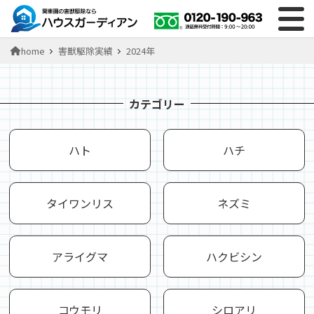
home
害獣駆除実績
2024年
カテゴリー
ハト
ハチ
タイワンリス
ネズミ
アライグマ
ハクビシン
コウモリ
シロアリ