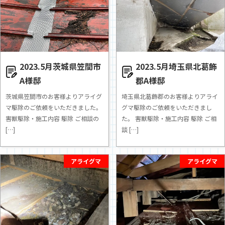
2023.5月茨城県笠間市
2023.5月埼玉県北葛飾
A様邸
郡A様邸
茨城県笠間市のお客様よりアライグ
埼玉県北葛飾郡のお客様よりアライ
マ駆除のご依頼をいただきました。
グマ駆除のご依頼をいただきまし
害獣駆除・施工内容 駆除 ご相談の
た。 害獣駆除・施工内容 駆除 ご相
[…]
談 […]
アライグマ
アライグマ