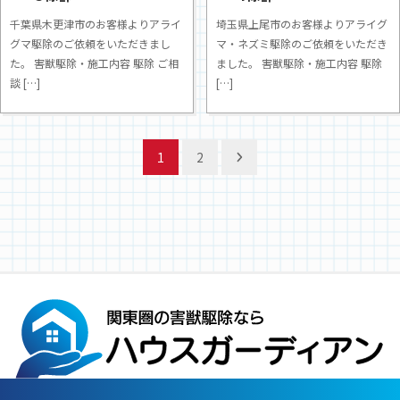
千葉県木更津市のお客様よりアライ
埼玉県上尾市のお客様よりアライグ
グマ駆除のご依頼をいただきまし
マ・ネズミ駆除のご依頼をいただき
た。 害獣駆除・施工内容 駆除 ご相
ました。 害獣駆除・施工内容 駆除
談 […]
[…]
投
1
2
稿
の
ペ
ー
ジ
送
り