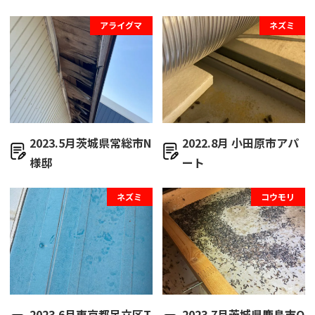
アライグマ
ネズミ
2023.5月茨城県常総市N
2022.8月 小田原市アパ
様邸
ート
ネズミ
コウモリ
2023.6月東京都足立区T
2023.7月茨城県鹿島市O