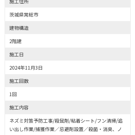
施工住所
茨城県常総市
建物構造
2階建
施工日
2024年11月3日
施工回数
1回
施工内容
ネズミ対策予防工事/殺鼠剤/粘着シート/フン清掃/追
い出し作業/捕獲作業／忌避剤設置／殺菌・消臭、ノ