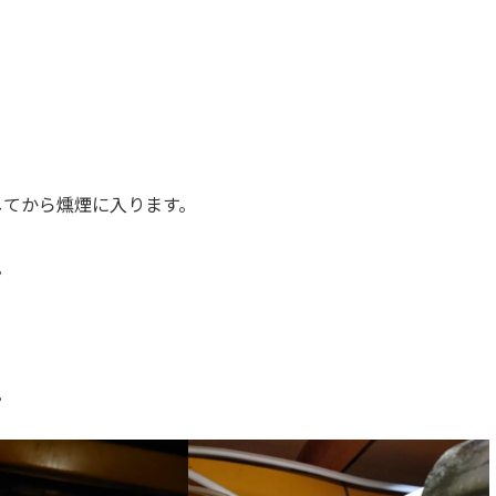
してから燻煙に入ります。
。
。