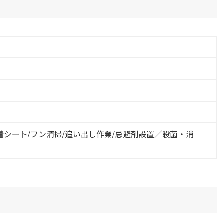
着シート/フン清掃/追い出し作業/忌避剤設置／殺菌・消