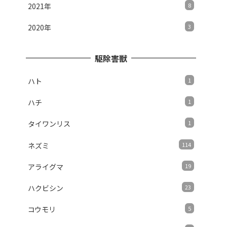
2021年
8
2020年
3
駆除害獣
ハト
1
ハチ
1
タイワンリス
1
ネズミ
114
アライグマ
19
ハクビシン
23
コウモリ
5