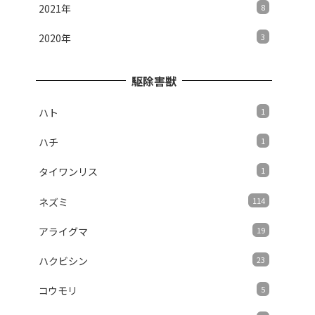
2021年
8
2020年
3
駆除害獣
ハト
1
ハチ
1
タイワンリス
1
ネズミ
114
アライグマ
19
ハクビシン
23
コウモリ
5