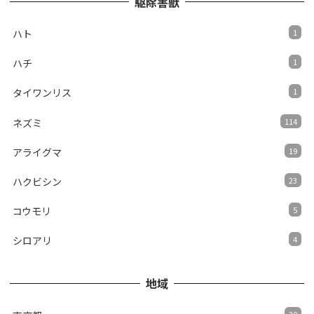
駆除害獣
ハト
1
ハチ
1
タイワンリス
1
ネズミ
114
アライグマ
19
ハクビシン
23
コウモリ
5
シロアリ
4
地域
30