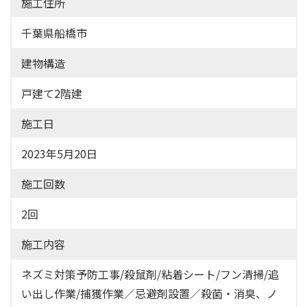
施工住所
千葉県船橋市
建物構造
戸建て2階建
施工日
2023年5月20日
施工回数
2回
施工内容
ネズミ対策予防工事/殺鼠剤/粘着シート/フン清掃/追
い出し作業/捕獲作業／忌避剤設置／殺菌・消臭、ノ