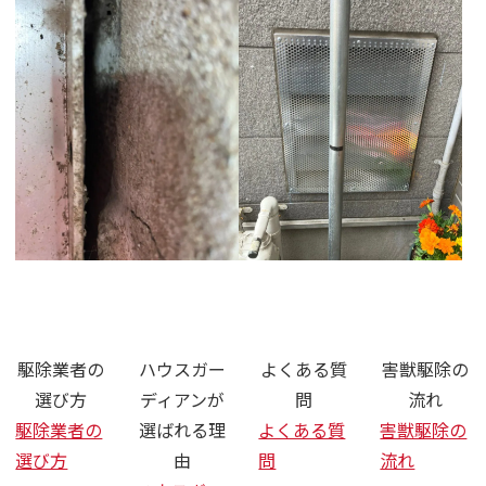
さいたま市 ネズミ ハクビシン 駆
駆除業者の
ハウスガー
よくある質
害獣駆除の
選び方
ディアンが
問
流れ
駆除業者の
選ばれる理
よくある質
害獣駆除の
選び方
由
問
流れ