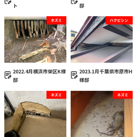
ト
邸
ネズミ
ハクビシン
2022.4月横浜市栄区K様
2023.1月千葉県市原市H
邸
様邸
ネズミ
ネズミ