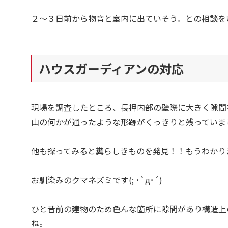
２～３日前から物音と室内に出ていそう。との相談を
ハウスガーディアンの対応
現場を調査したところ、長押内部の壁際に大きく隙間
山の何かが通ったような形跡がくっきりと残っていま
他も探ってみると糞らしきものを発見！！もうわかり
お馴染みのクマネズミです(; ･`д･´)
ひと昔前の建物のため色んな箇所に隙間があり構造上
ね。