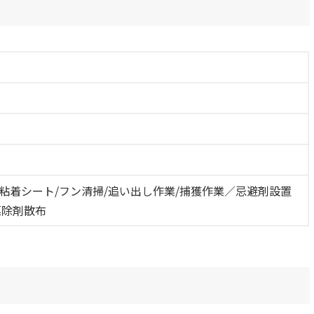
/粘着シート/フン清掃/追い出し作業/捕獲作業／忌避剤設置
駆除剤散布