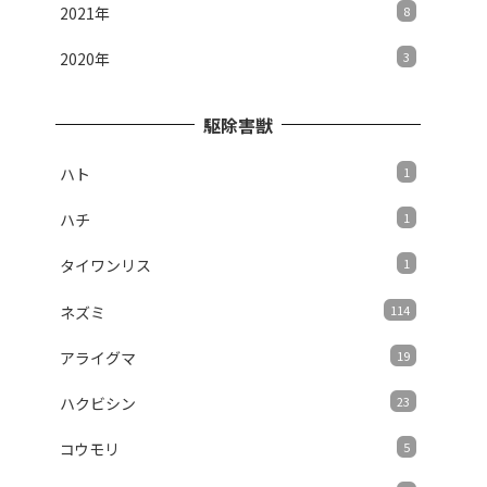
2021年
8
2020年
3
駆除害獣
ハト
1
ハチ
1
タイワンリス
1
ネズミ
114
アライグマ
19
ハクビシン
23
コウモリ
5