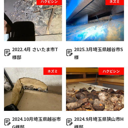
ハクビシン
ネズミ
2022.4月 さいたま市T
2025.3月埼玉県越谷市S
様邸
様
ネズミ
ハクビシン
2024.10月埼玉県越谷市
2024.9月埼玉県狭山市H
G様邸
様邸