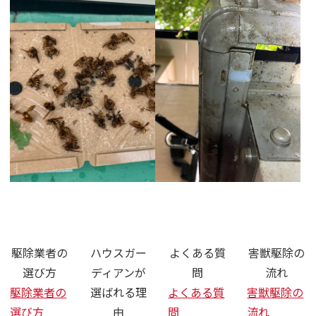
さいたま市 ネズミ ハクビシン 駆
駆除業者の
ハウスガー
よくある質
害獣駆除の
選び方
ディアンが
問
流れ
駆除業者の
選ばれる理
よくある質
害獣駆除の
選び方
由
問
流れ