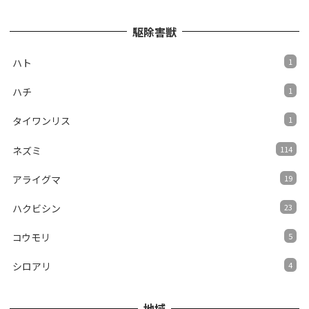
駆除害獣
ハト
1
ハチ
1
タイワンリス
1
ネズミ
114
アライグマ
19
ハクビシン
23
コウモリ
5
シロアリ
4
地域