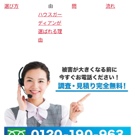
選び方
由
問
流れ
ハウスガー
ディアンが
選ばれる理
由