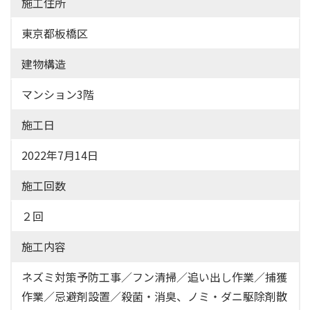
施工住所
東京都板橋区
建物構造
マンション3階
施工日
2022年7月14日
施工回数
２回
施工内容
ネズミ対策予防工事／フン清掃／追い出し作業／捕獲
作業／忌避剤設置／殺菌・消臭、ノミ・ダニ駆除剤散