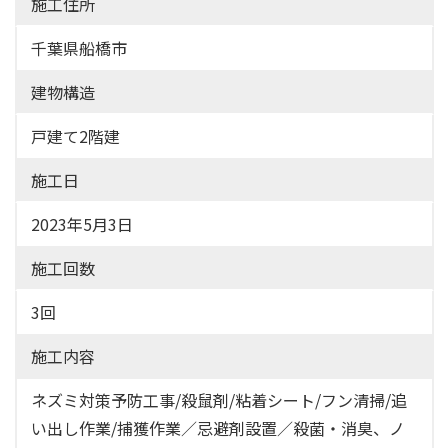
施工住所
千葉県船橋市
建物構造
戸建て2階建
施工日
2023年5月3日
施工回数
3回
施工内容
ネズミ対策予防工事/殺鼠剤/粘着シート/フン清掃/追
い出し作業/捕獲作業／忌避剤設置／殺菌・消臭、ノ