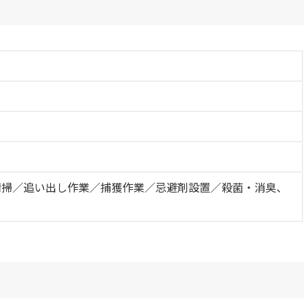
清掃／追い出し作業／捕獲作業／忌避剤設置／殺菌・消臭、