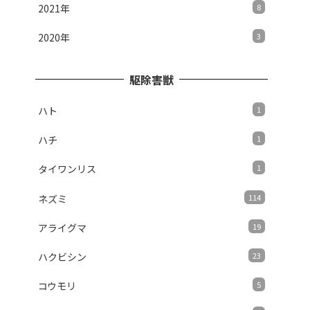
2021年
8
2020年
3
駆除害獣
ハト
1
ハチ
1
タイワンリス
1
ネズミ
114
アライグマ
19
ハクビシン
23
コウモリ
5