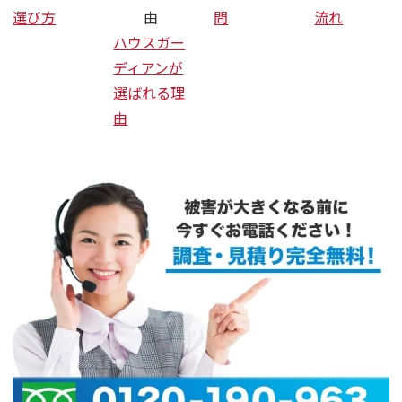
選び方
由
問
流れ
ハウスガー
ディアンが
選ばれる理
由