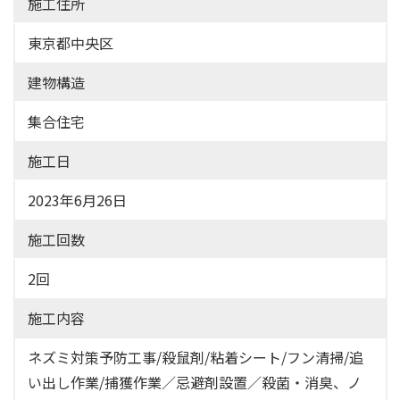
施工住所
東京都中央区
建物構造
集合住宅
施工日
2023年6月26日
施工回数
2回
施工内容
ネズミ対策予防工事/殺鼠剤/粘着シート/フン清掃/追
い出し作業/捕獲作業／忌避剤設置／殺菌・消臭、ノ