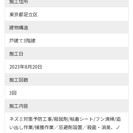
施工住所
東京都足立区
建物構造
戸建て3階建
施工日
2023年8月20日
施工回数
3回
施工内容
ネズミ対策予防工事/殺鼠剤/粘着シート/フン清掃/追
い出し作業/捕獲作業／忌避剤設置／殺菌・消臭、ノ