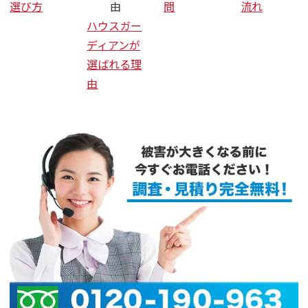
選び方
由
問
流れ
ハウスガー
ディアンが
選ばれる理
由