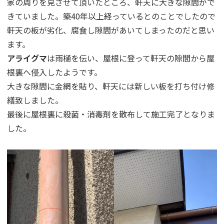
家の周りを見させて頂いたところ、軒天に大きな隙間がで
きていました。築40年以上経っているとのことでしたので
軒天の板が劣化、腐食し隙間があいてしまったのだと思い
ます。
アライグマ
は雨樋を伝い、屋根に登って軒天の隙間から屋
根裏へ侵入したようです。
大きな隙間に金網を貼り、軒天には新しい板を打ち付け修
繕致しました。
最後に屋根裏に殺菌・消毒剤を散布して施工完了となりま
した。