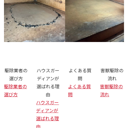
さいたま市 ネズミ ハクビシン 駆
駆除業者の
ハウスガー
よくある質
害獣駆除の
選び方
ディアンが
問
流れ
駆除業者の
選ばれる理
よくある質
害獣駆除の
選び方
由
問
流れ
ハウスガー
ディアンが
選ばれる理
由