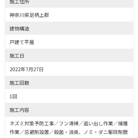
施工住所
神奈川県足柄上郡
建物構造
戸建て平屋
施工日
2022年7月27日
施工回数
1回
施工内容
ネズミ対策予防工事／フン清掃／追い出し作業／捕獲
作業／忌避剤設置／殺菌・消臭、ノミ・ダニ駆除剤散